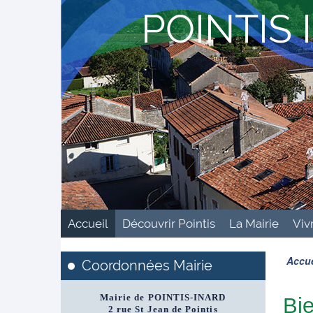
POINTIS
Accueil
Découvrir Pointis
La Mairie
Viv
Accue
Coordonnées Mairie
Mairie de POINTIS-INARD
Bie
2 rue St Jean de Pointis