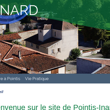
 INARD
re à Pointis
Vie Pratique
il
nvenue sur le site de Pointis-Ina